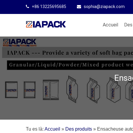
+86 13225695685
sophia@ziapack.com
Accueil
Des 
Ensa
Tu es là:
Accueil
»
Des produits
»
Ensacheuse auto