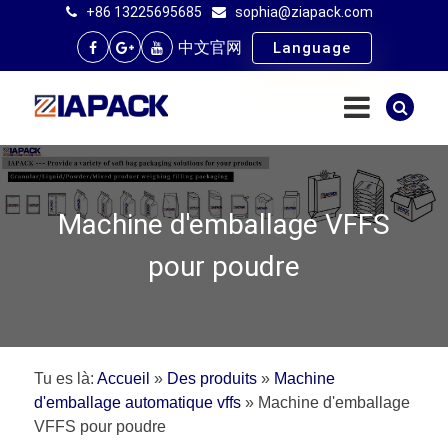
+86 13225695685
sophia@ziapack.com
中文官网
Language
Machine d'emballage VFFS
pour poudre
Tu es là:
Accueil
»
Des produits
»
Machine
d'emballage automatique vffs
»
Machine d'emballage
VFFS pour poudre