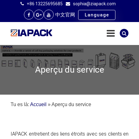
+86 13225695685
sophia@ziapack.com
中文官网
Language
Aperçu du service
Tu es là:
Accueil
»
Aperçu du service
IAPACK entretient des liens étroits avec ses clients en