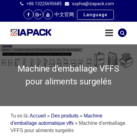
+86 13225695685
sophia@ziapack.com
中文官网
Language
Machine d'emballage VFFS
pour aliments surgelés
Tu es là:
Accueil
»
Des produits
»
Machine
d'emballage automatique vffs
»
Machine d'emballage
VFFS pour aliments surgelés